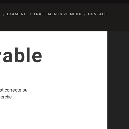
S
EXAMENS
TRAITEMENTS VEINEUX
CONTACT
vable
est correcte ou
herche.