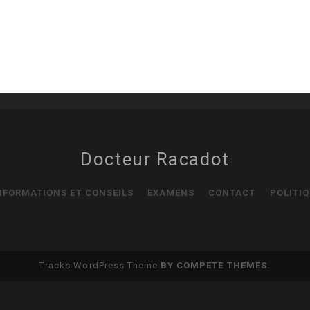
Docteur Racadot
NFORMATIONS ET CONSEILS
EXAMENS
CONTACT
POLITIQ
Tracks WordPress Theme
BY COMPETE THEMES.